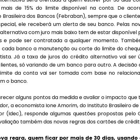
o mais de 15% do limite disponível na conta. De ac
 Brasileira dos Bancos (Febraban), sempre que o cliente
pecial, ele receberá um alerta de seu banco. Pelas nov
 alternativa com juro mais baixo tem de estar disponível
es e pode ser contratada a qualquer momento. També
de cada banco a manutenção ou corte do limite do chequ
ista. Já a taxa de juros do crédito alternativo vai ser
clientes, só variando de um banco para outro. A decisão
limite da conta vai ser tomada com base no relacio
m o banco.
arecer alguns pontos da medida e avaliar o impacto que 
or, a economista Ione Amorim, do Instituto Brasileiro d
r (Idec), responde algumas questões propostas pelo 
valiação também das novas regras dos cartões de crédito
ova regra, quem ficar por mais de 30 dias, usando