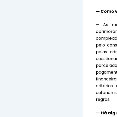
— Como v
— As me
aprimora
complexid
pelo cons
pelas ad
questiona
parcelada
pagamento
financeir
critérios
autonomia
regras.
— Há alg