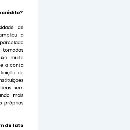
 crédito?
idade de
ampliou a
 parcelado
er tomadas
uxe muito
ve a conta
finição do
stituições
áticas sem
dando mais
s próprias
m de fato