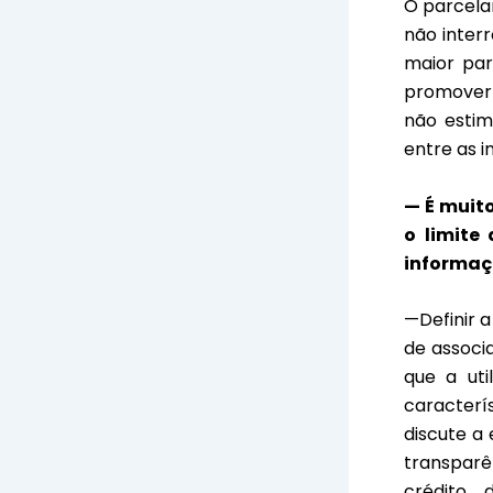
O parcela
não inter
maior par
promover 
não estim
entre as i
— É muit
o limite
informaç
—Definir a
de associ
que a uti
caracterí
discute a 
transparê
crédito 