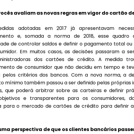
ocês avaliam as novas regras em vigor do cartão de
didas adotadas em 2017 já apresentavam necess
mento e, somada a norma de 2018, esse quadro 
ade de controlar saldos e definir o pagamento total ou
umidor. Em muitos casos, as decisões passaram a s
ministradoras dos cartões de crédito. A medida tro
mento de consumidor que não decidiu em tempo e te
 pelos critérios dos bancos. Com a nova norma, a de
 mínimo também passou a ser definido pelas próprias in
as, que poderá arbitrar sobre as carteiras e definir pr
 objetivos e transparentes para os consumidores, 
 para o mercado de cartões de crédito para definir a
uma perspectiva de que os clientes bancários passe