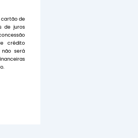
 cartão de
s de juros
 concessão
e crédito
a não será
inanceiras
o.