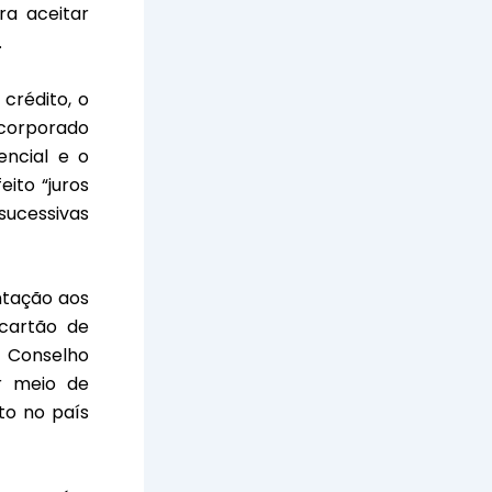
ra aceitar
.
crédito, o
ncorporado
encial e o
ito “juros
sucessivas
ntação aos
 cartão de
o Conselho
r meio de
to no país