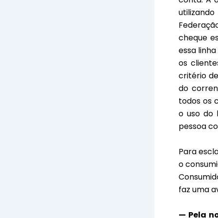
utilizand
Federação
cheque es
essa linha
os client
critério 
do corrent
todos os 
o uso do 
pessoa co
Para escl
o consumid
Consumido
faz uma a
— Pela n