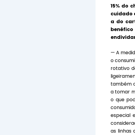
15% do c
cuidado q
a do car
benéfic
endivid
— A medida
o consumid
rotativo 
ligeirame
também de
a tomar m
o que pod
consumido
especial 
considera
as linhas