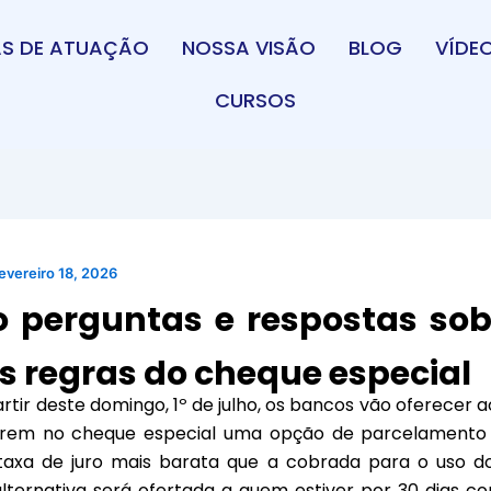
AS DE ATUAÇÃO
NOSSA VISÃO
BLOG
VÍDE
CURSOS
evereiro 18, 2026
o perguntas e respostas sob
s regras do cheque especial
rtir deste domingo, 1º de julho,
os bancos vão oferecer ao
arem no cheque especial uma opção de parcelamento 
axa de juro mais barata que a cobrada para o uso do
alternativa será ofertada a quem estiver por 30 dias co