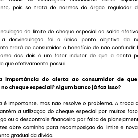
nto, pois se trata de normas do órgão regulador d
.
inculação do limite do cheque especial ao saldo efetiv
, a desvinculação foi o único ponto objetivo da 
nte trará ao consumidor o benefício de não confundir 
soma dos dois é um fator indutor de que a conta p
do que efetivamente possui.
a importância do alerta ao consumidor de que 
no cheque especial? Algum banco já faz isso?
a é importante, mas não resolve o problema. A troca d
antém a utilização do cheque especial por muitos fator
o ou o descontrole financeiro por falta de planejament
zes abre caminho para recomposição do limite e nova u
to gradual da dívida.