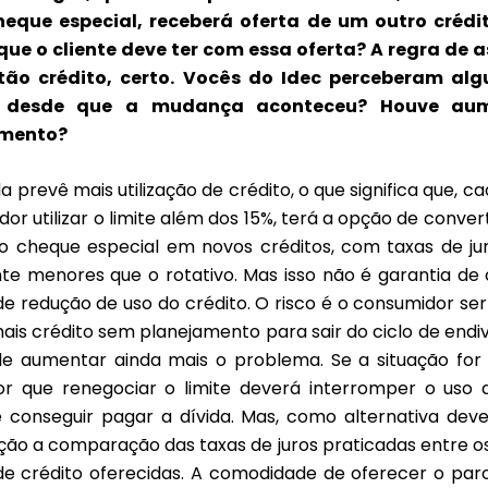
heque especial, receberá oferta de um outro crédit
ue o cliente deve ter com essa oferta? A regra de
tão crédito, certo. Vocês do Idec perceberam alg
o desde que a mudança aconteceu? Houve au
amento?
 prevê mais utilização de crédito, o que significa que, c
or utilizar o limite além dos 15%, terá a opção de conver
do cheque especial em novos créditos, com taxas de juro
nte menores que o rotativo. Mas isso não é garantia de 
 redução de uso do crédito. O risco é o consumidor ser
ais crédito sem planejamento para sair do ciclo de endi
e aumentar ainda mais o problema. Se a situação for 
r que renegociar o limite deverá interromper o uso
e conseguir pagar a dívida. Mas, como alternativa dev
ção a comparação das taxas de juros praticadas entre o
 de crédito oferecidas. A comodidade de oferecer o pa