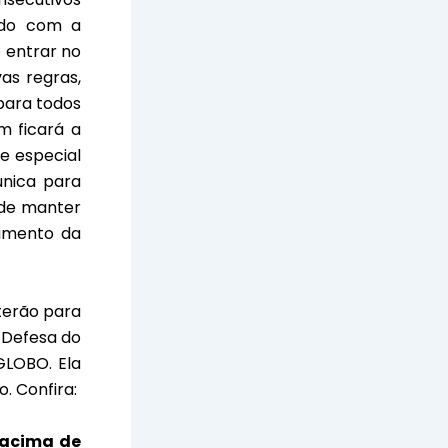
ordo com a
 entrar no
as regras,
 para todos
m ficará a
e especial
 única para
 de manter
namento da
terão para
e Defesa do
GLOBO. Ela
. Confira:
 acima de