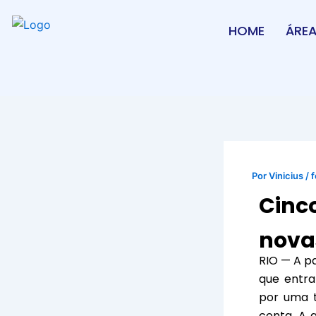
Ir
para
HOME
ÁRE
o
conteúdo
Por
Vinicius
/
f
Cinc
nova
RIO — A pa
que entr
por uma t
conta
. A 