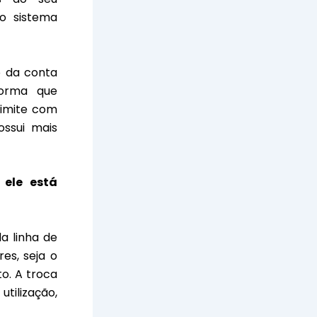
o sistema
o da conta
norma que
limite com
ossui mais
ele está
a linha de
es, seja o
o. A troca
tilização,