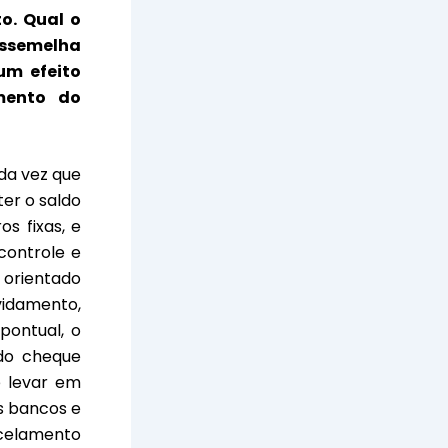
o. Qual o
 assemelha
um efeito
mento do
ada vez que
ter o saldo
s fixas, e
controle e
 orientado
vidamento,
pontual, o
 do cheque
e levar em
s bancos e
rcelamento