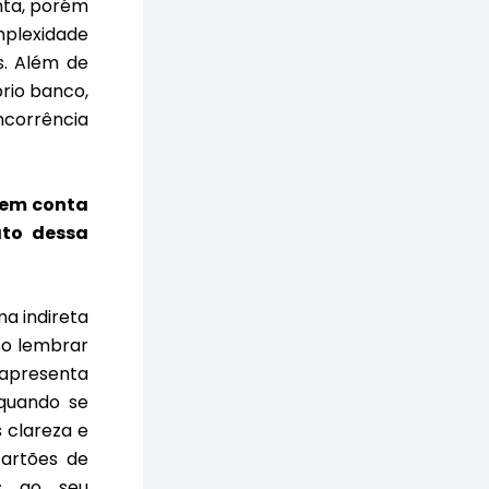
nta, porém
mplexidade
s. Além de
rio banco,
ncorrência
 em conta
ato dessa
ma indireta
so lembrar
 apresenta
 quando se
s clareza e
cartões de
as ao seu