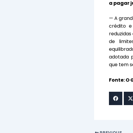
a pagar 
— A grand
crédito e
reduzidas
de limit
equilibra
adotada p
que tem s
Fonte: O 
PREVIOUS