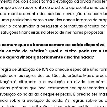
mento nos dois casos torna a evolução da dívida mais le
rompe o uso recorrente de crédito e apresenta uma co
a o monitoramento dos saldos e evolução dos acordo
uma praticidade como o uso dos canais internos do próp
ular o consumidor a pesquisar alternativas dificulta co
nstituições financeiras na oferta de melhores propostas.
o comum que os bancos somem ao saldo disponível
 do cartão de crédito? Qual o efeito pode ter o f
ão agora vir obrigatoriamente discriminada?
 regra de utilização de 15% do cheque especial é uma for
ação com as regras dos cartões de crédito. Mas é preci
lização é diferente e a evolução da dívida também
sticas próprias que não costumam ser apresentadas
evolução do saldo do cheque especial. É preciso ter mai
ncia sobre a evolução do saldo. As regras sobre os 
de todas as instituições financeiras estão sujeit